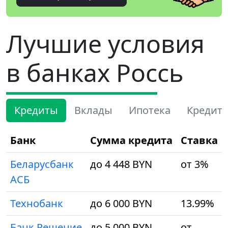
Лучшие условия
в банках Россь
Кредиты
Вклады
Ипотека
Кредит
Банк
Сумма кредита
Ставка
Беларусбанк
до 4 448 BYN
от 3%
АСБ
Технобанк
до 6 000 BYN
13.99%
Банк Решение
до 5 000 BYN
от